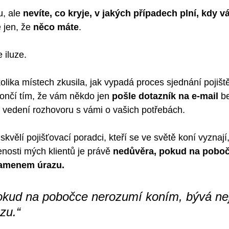
, ale 
nevíte, co kryje, v jakých případech plní, kdy v
e jen, že 
něco máte
.
e iluze.
lika místech zkusila, jak vypadá proces sjednání pojišt
končí tím, že vám někdo jen 
pošle dotazník na e-mail
 b
o vedení rozhovoru s vámi o vašich potřebách.
kvělí pojišťovací poradci, kteří se ve světě koní vyznají,
enosti mých klientů je právě
 nedůvěra, pokud na pobo
kamenem úrazu.
okud na pobočce nerozumí koním, bývá ne
zu.“