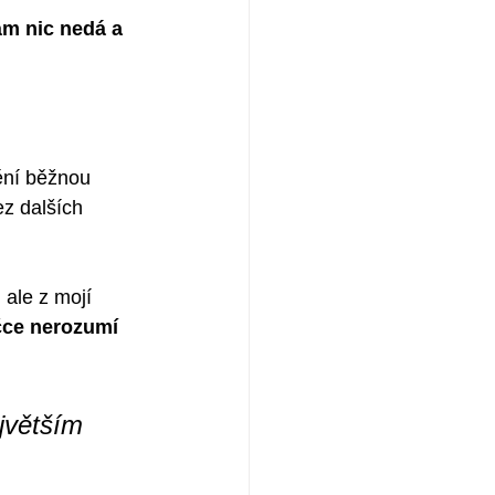
ám nic nedá a 
ění běžnou 
ez dalších 
 ale z mojí 
čce nerozumí 
jvětším 