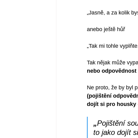
„Jasně, a za kolik by
anebo ještě hůř
„Tak mi tohle vyplňte
Tak nějak může vypad
nebo odpovědnost
Ne proto, že by byl 
(pojištění odpovědn
dojít si pro housk
„
Pojištění so
to jako dojít 