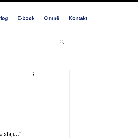
vlog
E-book
O mně
Kontakt
é stáji…“