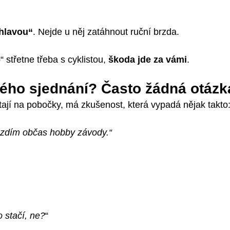
 hlavou“
.
Nejde u něj zatáhnout ruční brzda.
 střetne třeba s cyklistou, 
škoda jde za vámi
.
ného sjednání? Často žádná otázk
ítají na pobočky, má zkušenost, která vypadá nějak takto
 jezdím občas hobby závody.“
o stačí, ne?
“