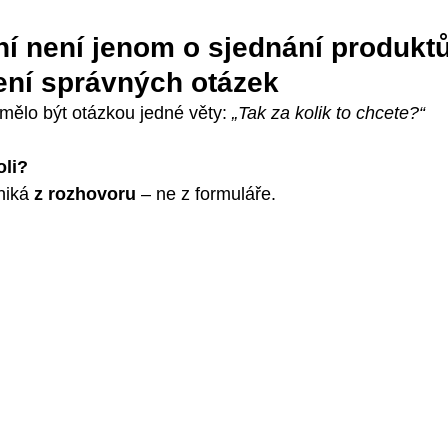
ní není jenom o sjednání produktů
ení správných otázek
emělo být otázkou jedné věty: 
„Tak za kolik to chcete?“
oli?
niká 
z rozhovoru
 – ne z formuláře.