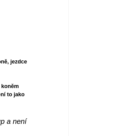
oně, jezdce 
s koněm 
ní to jako 
up a není 