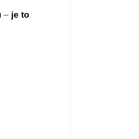
 
–
 je to 