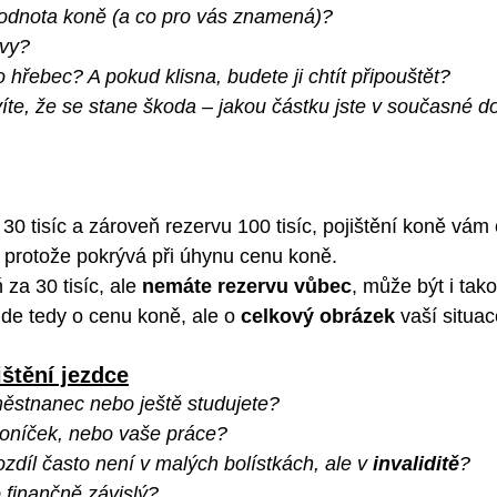
hodnota koně (a co pro vás znamená)?
rvy?
o hřebec? A pokud klisna, budete ji chtít připouštět?
víte, že se stane škoda – jakou částku jste v současné 
0 tisíc a zároveň rezervu 100 tisíc, pojištění koně vám 
, protože pokrývá při úhynu cenu koně.
za 30 tisíc, ale 
nemáte rezervu vůbec
, může být i tako
de tedy o cenu koně, ale o 
celkový obrázek
 vaší situac
ištění jezdce
ěstnanec nebo ještě studujete?
koníček, nebo vaše práce?
ozdíl často není v malých bolístkách, ale v 
invaliditě
?
 finančně závislý?