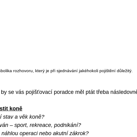
olika rozhovoru, který je při sjednávání jakéhokoli pojištění důležitý.
 by se vás pojišťovací poradce měl ptát třeba následovn
stit koně
í stav a věk koně?
ván – sport, rekreace, podnikání?
 náhlou operaci nebo akutní zákrok?