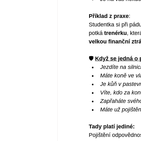
Příklad z praxe
:
Studentka si při pád
potká 
trenérku
, kte
velkou finanční ztr
🛡️ 
Když se jedná o 
Jezdíte na silnic
Máte koně ve vl
Je kůň v pastevn
Víte, kdo za kon
Zapřaháte svého
Máte už pojiště
Tady platí jediné:
Pojištění odpovědnos