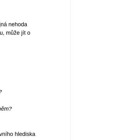
ejná nehoda 
, může jít o 
?
oněm?
vního hlediska 