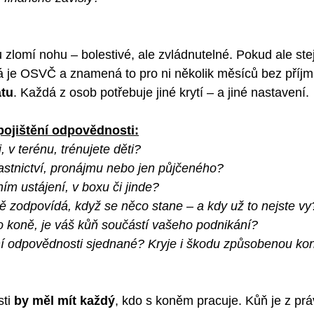
u zlomí nohu – bolestivé, ale zvládnutelné. Pokud ale st
rá je OSVČ a znamená to pro ni několik měsíců bez příjmu
átu
. Každá z osob potřebuje jiné krytí – a jiné nastavení.
pojištění odpovědnosti:
i, v terénu, trénujete děti?
astnictví, pronájmu nebo jen půjčeného?
ím ustájení, v boxu či jinde?
ě zodpovídá, když se něco stane – a kdy už to nejste vy
 koně, je váš kůň součástí vašeho podnikání?
ní odpovědnosti sjednané? Kryje i škodu způsobenou k
ti 
by měl mít každý
, kdo s koněm pracuje. Kůň je z prá