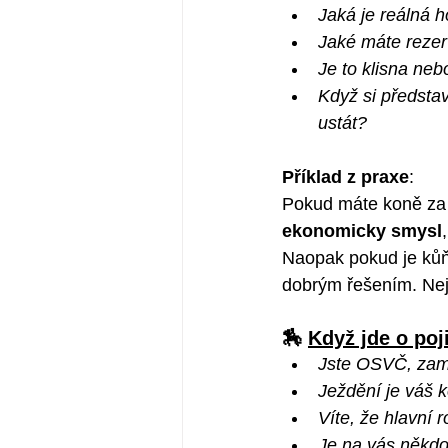
Jaká je reálná 
Jaké máte reze
Je to klisna neb
Když si předsta
ustát?
Příklad z praxe
:
Pokud máte koně za 3
ekonomicky smysl
Naopak pokud je kůň 
dobrým řešením. Nej
🏇 
Když jde o poj
Jste OSVČ, zam
Ježdění je váš 
Víte, že hlavní r
Je na vás někdo