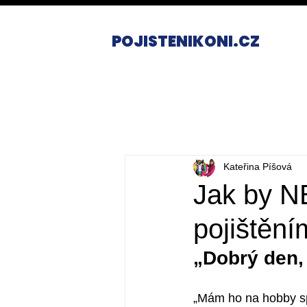
POJISTENIKONI.CZ
Kateřina Píšová
Jak by N
pojištění
„Dobrý den, 
„Mám ho na hobby sp