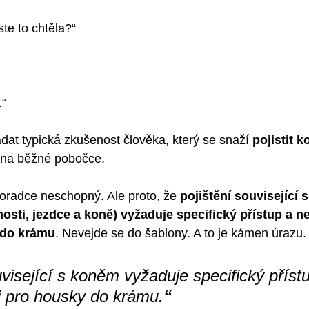
ste to chtěla?“
.“
at typická zkušenost člověka, který se snaží 
pojistit k
 na běžné pobočce.
poradce neschopný. Ale proto, že 
pojištění související 
osti, jezdce a koně) vyžaduje specifický přístup a ne
y do krámu
. Nevejde se do šablony. A to je kámen úrazu.
uvisející s koněm vyžaduje specifický příst
si pro housky do krámu.
“