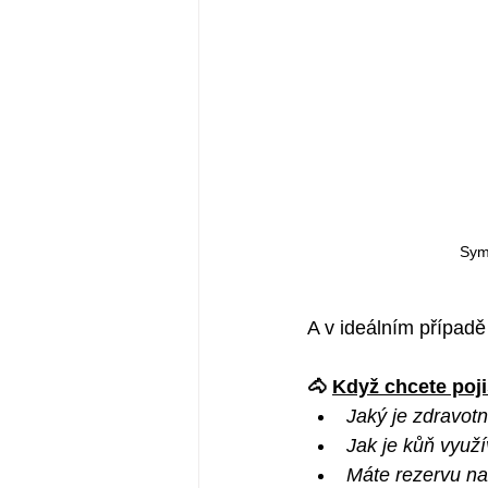
Symb
A v ideálním případě
🐴 
Když chcete poji
Jaký je zdravotn
Jak je kůň využí
Máte rezervu na