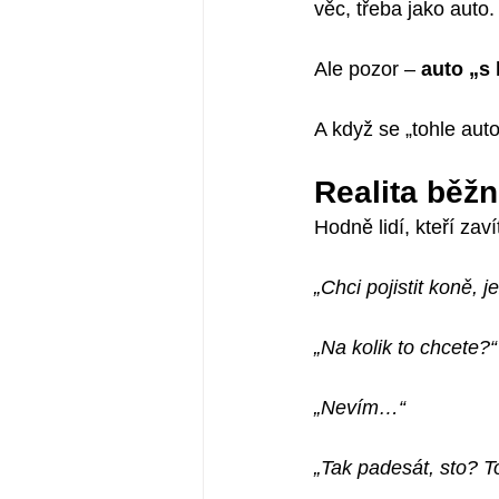
věc, třeba jako auto.
Ale pozor – 
auto „s
A když se „tohle auto“
Realita běž
Hodně lidí, kteří zav
„Chci pojistit koně,
„Na kolik to chcete?“
„Nevím…“
„Tak padesát, sto? T