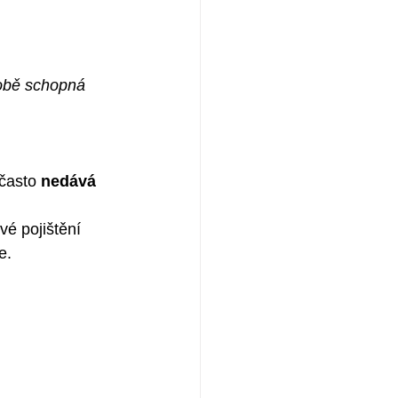
době schopná 
často 
nedává 
vé pojištění 
e.