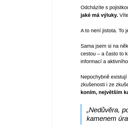
Odcházíte s pojistkou
jaké má výluky.
 Vít
A to není jistota. To j
Sama jsem si na něko
cestou – a často to 
informací a aktivníh
Nepochybně existují s
zkušenosti i ze zkuš
koním, největším 
„Nedůvěra, p
kamenem úra