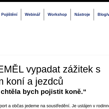
Pojištění
Webinář
Workshop
Nástroje
Blog/
EMĚL vypadat zážitek s
m koní a jezdců
chtěla bych pojistit koně.“
ort a občas jedeme na soustředění. Je ustájen v rodinn