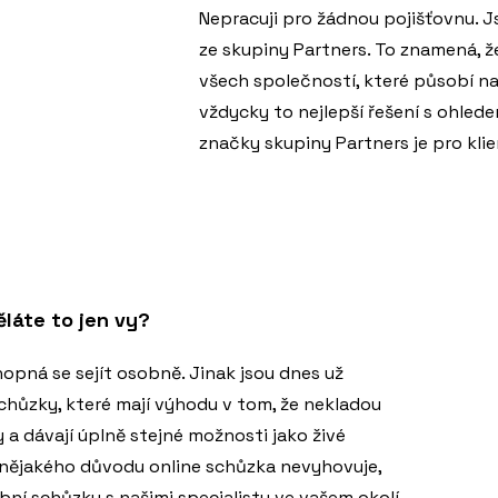
Nepracuji pro žádnou pojišťovnu. 
ze skupiny Partners. To znamená, 
všech společností, které působí na
vždycky to nejlepší řešení s ohlede
značky skupiny Partners je pro kli
láte to jen vy?
hopná se sejít osobně. Jinak jsou dnes už
chůzky, které mají výhodu v tom, že nekladou
a dávají úplně stejné možnosti jako živé
 nějakého důvodu online schůzka nevyhovuje,
bní schůzku s našimi specialisty ve vašem okolí,