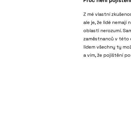
Proč není pojištěn
Z mé vlastní zkušenos
ale je, že lidé nemaj
oblasti nerozumí. S
zaměstnanců v této ob
lidem všechny ty mož
a vím, že pojištění p