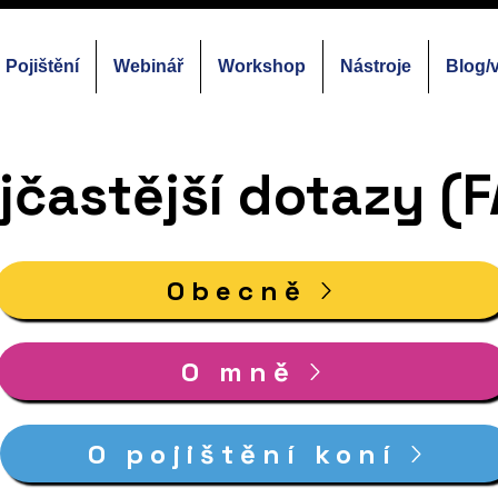
Pojištění
Webinář
Workshop
Nástroje
Blog/
jčastější dotazy (
Obecně
O mně
O pojištění koní