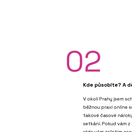
02
Kde působíte? A dě
V okolí Prahy jsem sc
běžnou praxí online s
takové časové nároky 
setkání. Pokud vám z
ráda vám zajistím oso