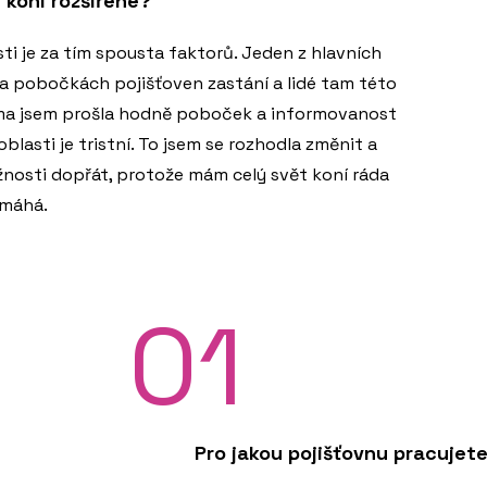
í koní rozšířené?
ti je za tím spousta faktorů. Jeden z hlavních
í na pobočkách pojišťoven zastání a lidé tam této
ama jsem prošla hodně poboček a informovanost
lasti je tristní. To jsem se rozhodla změnit a
nosti dopřát, protože mám celý svět koní ráda
omáhá.
01
Pro jakou pojišťovnu pracujet