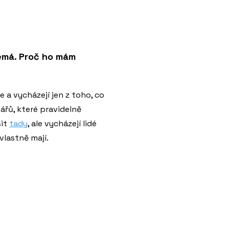
nemá. Proč ho mám
 a vycházejí jen z toho, co
ářů, které pravidelně
sit
tady
, ale vycházejí lidé
vlastně mají.