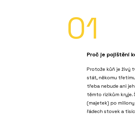
01
Proč je pojištění 
Protože kůň je živý t
stát, někomu třetímu
třeba nebude ani jeho
těmto rizikům kryje.
(majetek) po miliony 
řádech stovek a tisí